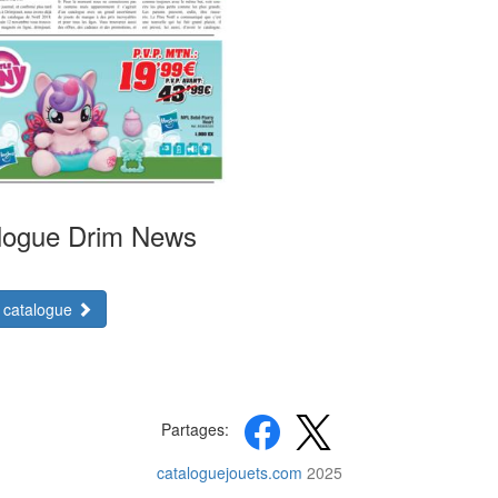
logue Drim News
e catalogue
Partages:
cataloguejouets.com
2025