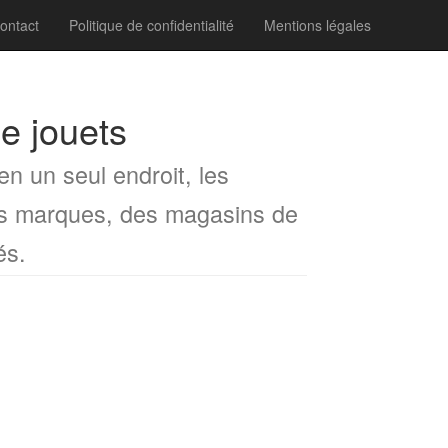
ontact
Politique de confidentialité
Mentions légales
e jouets
n un seul endroit, les
es marques, des magasins de
és.