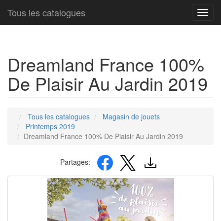
Tous les catalogues
Toggl
navig
Dreamland France 100%
De Plaisir Au Jardin 2019
Tous les catalogues
Magasin de jouets
Printemps 2019
Dreamland France 100% De Plaisir Au Jardin 2019
Partages: